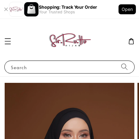
Shopping: Track Your Order
Open
Your Trusted Shops
Search