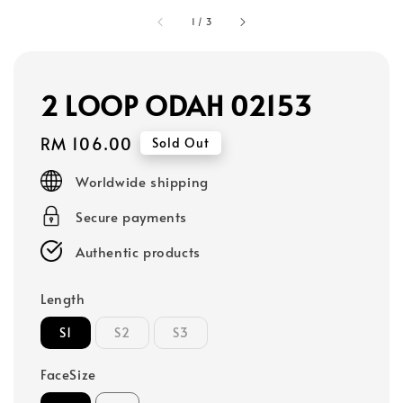
1
/
3
2 LOOP ODAH 02153
Regular
RM 106.00
Sold Out
price
Worldwide shipping
Secure payments
Authentic products
Length
S1
S2
S3
FaceSize