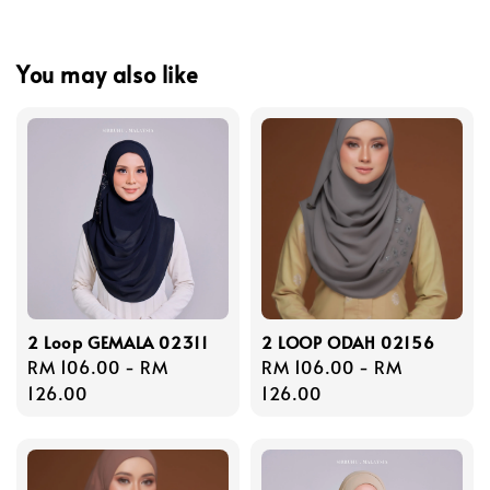
You may also like
2 Loop GEMALA 02311
2 LOOP ODAH 02156
Regular
RM 106.00
-
RM
Regular
RM 106.00
-
RM
price
126.00
price
126.00