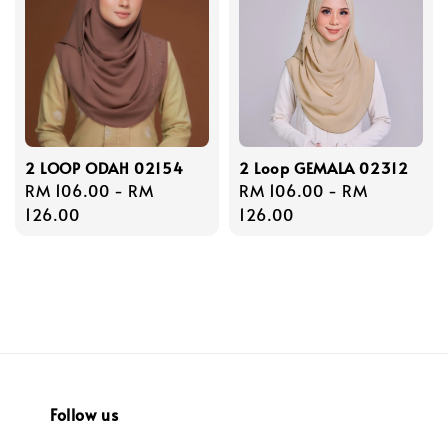
2 LOOP ODAH 02154
2 Loop GEMALA 02312
Regular
RM 106.00
-
RM
Regular
RM 106.00
-
RM
price
126.00
price
126.00
Follow us