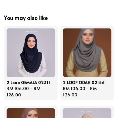
You may also like
2 Loop GEMALA 02311
2 LOOP ODAH 02156
Regular
RM 106.00
-
RM
Regular
RM 106.00
-
RM
price
126.00
price
126.00