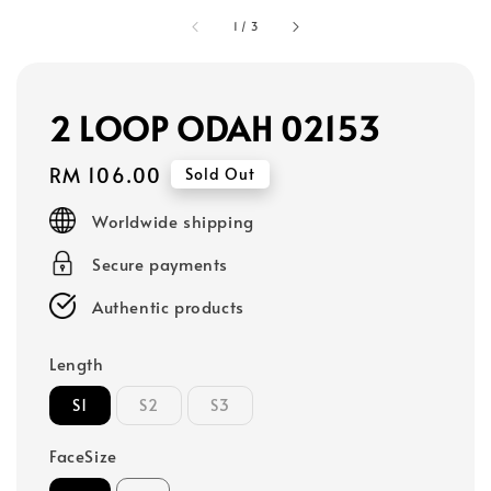
1
/
3
2 LOOP ODAH 02153
Regular
RM 106.00
Sold Out
price
Worldwide shipping
Secure payments
Authentic products
Length
S1
S2
S3
FaceSize