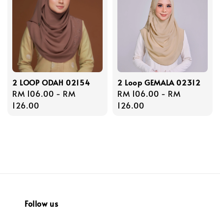
2 LOOP ODAH 02154
2 Loop GEMALA 02312
Regular
RM 106.00
-
RM
Regular
RM 106.00
-
RM
price
126.00
price
126.00
Follow us