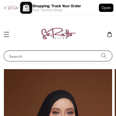
Shopping: Track Your Order
Open
Your Trusted Shops
Search