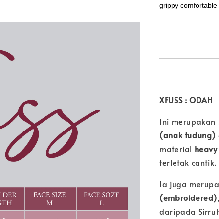
grippy comfortable f
XFUSS : ODAH
Ini merupakan 
(anak tudung)
material
heavy 
terletak cantik.
Ia juga merup
(embroidered)
daripada Sirruh