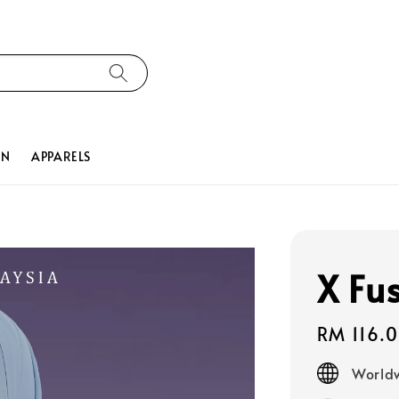
ON
APPARELS
X Fu
Regular
RM 116.
price
Worldw