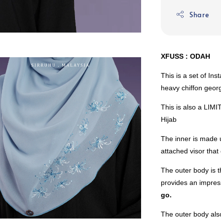
Share
XFUSS : ODAH
This is a set of In
heavy chiffon geor
This is also a LIM
Hijab
The inner is made u
attached visor that
The outer body is t
provides an impres
go.
The outer body also