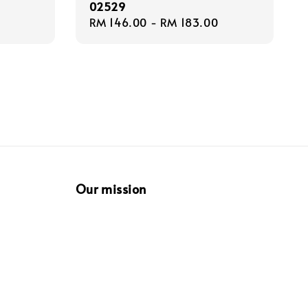
02529
Regular
RM 146.00
-
RM 183.00
price
Our mission