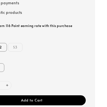
e payments
tic products
arn 116 Point earning rate with this purchase
2
S3
Add to Cart