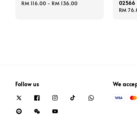
02566
Regular
RM 116.00
-
RM 136.00
Regula
RM 76.
price
price
Follow us
We acce