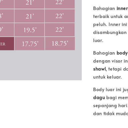
Bahagian
inner
terbaik untuk 
peluh. Inner i
disambungkan 
luar.
Bahagian
body
dengan visor i
shawl
, tetapi 
untuk keluar.
Body luar ini 
dagu
bagi mem
sepanjang har
dan tidak mud