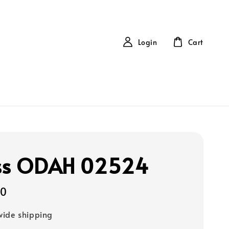
Login
Cart
ss ODAH 02524
00
ide shipping