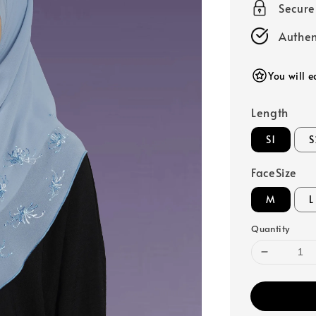
Secur
Authen
You will e
Length
S1
S
FaceSize
M
L
Quantity