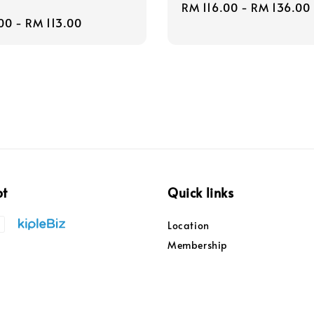
Regular
RM 116.00
-
RM 136.00
r
00
-
RM 113.00
price
pt
Quick links
Location
Membership