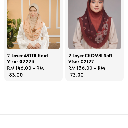
2 Layer ASTER Hard
2 Layer CHOMBI Soft
Visor 02223
Visor 02127
Regular
RM 146.00
-
RM
Regular
RM 136.00
-
RM
price
183.00
price
173.00