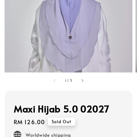
1
/
3
Maxi Hijab 5.0 02027
Regular
RM 126.00
Sold Out
price
Worldwide shipping