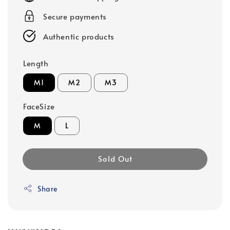
Secure payments
Authentic products
Length
M1
M2
M3
FaceSize
M
L
Sold Out
Share