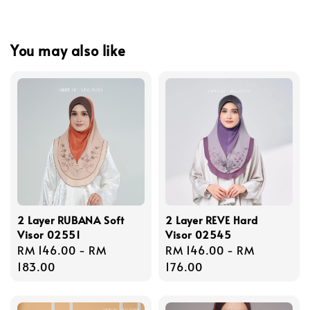
You may also like
2 Layer RUBANA Soft
2 Layer REVE Hard
Visor 02551
Visor 02545
Regular
RM 146.00
-
RM
Regular
RM 146.00
-
RM
price
183.00
price
176.00