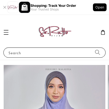
Shopping: Track Your Order
Open
Your Trusted Shops
Search